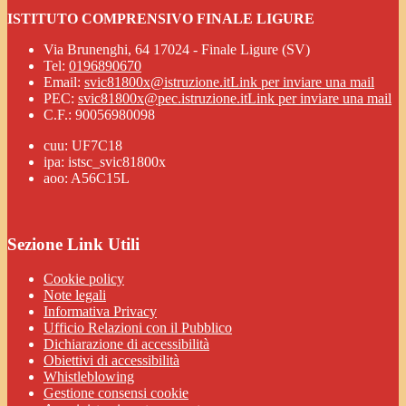
ISTITUTO COMPRENSIVO FINALE LIGURE
Via Brunenghi, 64 17024 - Finale Ligure (SV)
Tel:
0196890670
Email:
svic81800x@istruzione.it
Link per inviare una mail
PEC:
svic81800x@pec.istruzione.it
Link per inviare una mail
C.F.: 90056980098
cuu: UF7C18
ipa: istsc_svic81800x
aoo: A56C15L
Sezione Link Utili
Cookie policy
Note legali
Informativa Privacy
Ufficio Relazioni con il Pubblico
Dichiarazione di accessibilità
Obiettivi di accessibilità
Whistleblowing
Gestione consensi cookie