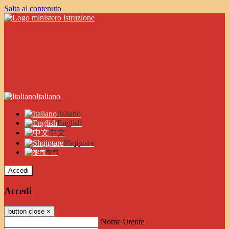
Salta al contenuto
Italiano
Italiano
English
中文
Shqiptare
বাংলা
Accedi
Accedi
button close
×
Nome Utente