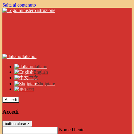
Salta al contenuto
Italiano
Italiano
English
中文
Shqiptare
বাংলা
Accedi
Accedi
button close
×
Nome Utente