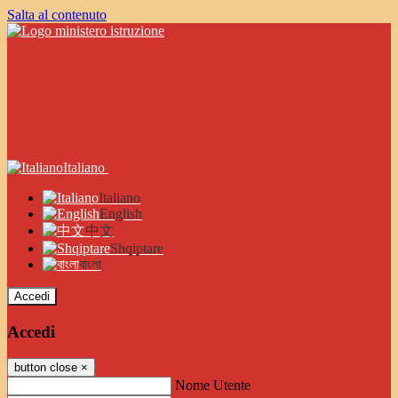
Salta al contenuto
Italiano
Italiano
English
中文
Shqiptare
বাংলা
Accedi
Accedi
button close
×
Nome Utente