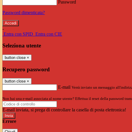
Password
Password dimenticata?
-
Entra con SPID
Entra con CIE
Seleziona utente
button close
×
Recupero password
button close
×
E-mail
Verrà inviato un messaggio all'indirizz
Non hai una e-mail associata al nome utente? Effettua il reset della password tram
E-mail inviata, si prega di controllare la casella di posta elettronica!
Errore
Chiudi