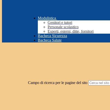
Modulistica
Genitori e tutori
Personale scolastico
Esperti, esterni, ditte, fornitori
Bacheca Sicurezza
Bacheca Salute
Campo di ricerca per le pagine del sito