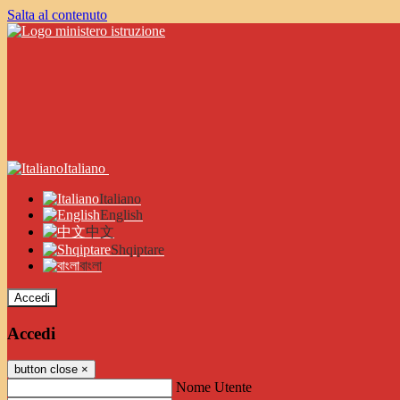
Salta al contenuto
Italiano
Italiano
English
中文
Shqiptare
বাংলা
Accedi
Accedi
button close
×
Nome Utente