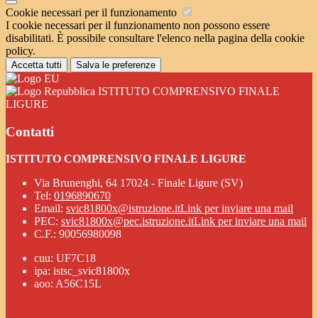
Cookie necessari per il funzionamento
I cookie necessari per il funzionamento non possono essere
disabilitati. È possibile consultare l'elenco nella pagina della cookie
policy.
Accetta tutti
Salva le preferenze
ISTITUTO COMPRENSIVO FINALE
LIGURE
Contatti
ISTITUTO COMPRENSIVO FINALE LIGURE
Via Brunenghi, 64 17024 - Finale Ligure (SV)
Tel:
0196890670
Email:
svic81800x@istruzione.it
Link per inviare una mail
PEC:
svic81800x@pec.istruzione.it
Link per inviare una mail
C.F.: 90056980098
cuu: UF7C18
ipa: istsc_svic81800x
aoo: A56C15L