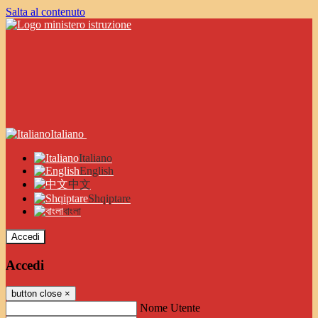
Salta al contenuto
Italiano
Italiano
English
中文
Shqiptare
বাংলা
Accedi
Accedi
button close
×
Nome Utente