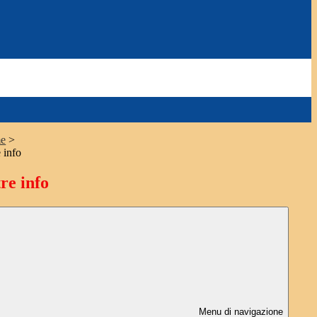
e
>
 info
re info
Menu di navigazione