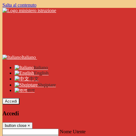
Salta al contenuto
Italiano
Italiano
English
中文
Shqiptare
বাংলা
Accedi
Accedi
button close
×
Nome Utente