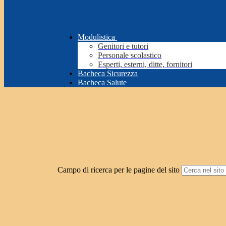
Modulistica
Genitori e tutori
Personale scolastico
Esperti, esterni, ditte, fornitori
Bacheca Sicurezza
Bacheca Salute
Campo di ricerca per le pagine del sito