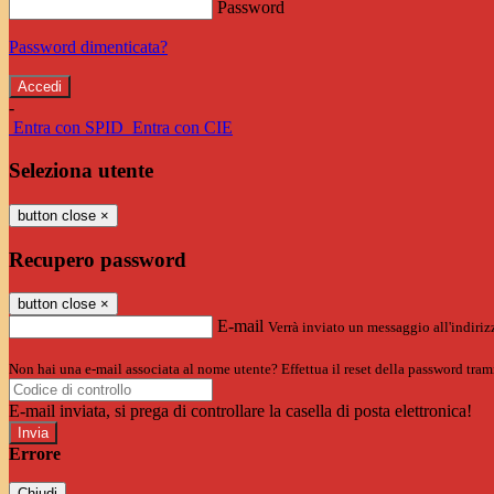
Password
Password dimenticata?
-
Entra con SPID
Entra con CIE
Seleziona utente
button close
×
Recupero password
button close
×
E-mail
Verrà inviato un messaggio all'indirizz
Non hai una e-mail associata al nome utente? Effettua il reset della password tram
E-mail inviata, si prega di controllare la casella di posta elettronica!
Errore
Chiudi