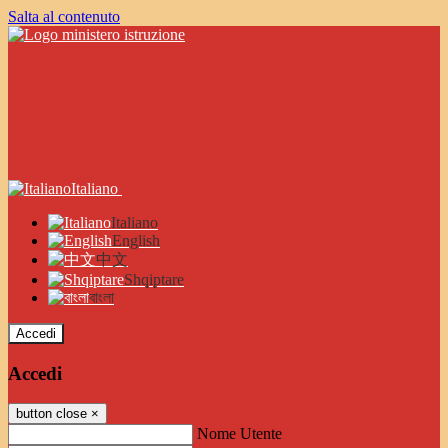
Salta al contenuto
Italiano
Italiano
English
中文
Shqiptare
বাংলা
Accedi
Accedi
button close
×
Nome Utente