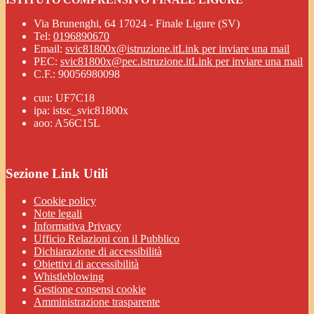
Via Brunenghi, 64 17024 - Finale Ligure (SV)
Tel:
0196890670
Email:
svic81800x@istruzione.it
Link per inviare una mail
PEC:
svic81800x@pec.istruzione.it
Link per inviare una mail
C.F.: 90056980098
cuu: UF7C18
ipa: istsc_svic81800x
aoo: A56C15L
Sezione Link Utili
Cookie policy
Note legali
Informativa Privacy
Ufficio Relazioni con il Pubblico
Dichiarazione di accessibilità
Obiettivi di accessibilità
Whistleblowing
Gestione consensi cookie
Amministrazione trasparente