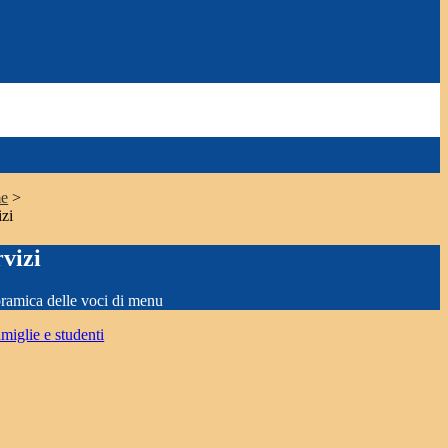
e
>
izi
rvizi
ramica delle voci di menu