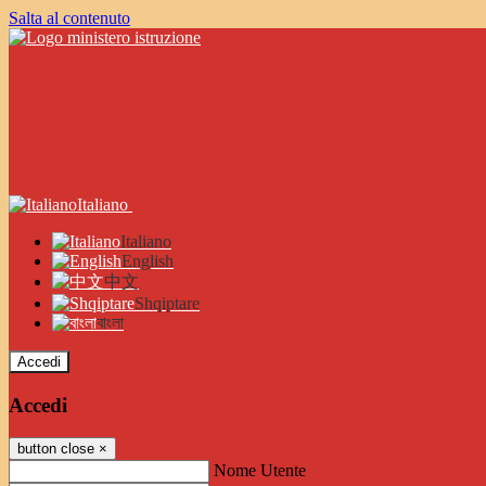
Salta al contenuto
Italiano
Italiano
English
中文
Shqiptare
বাংলা
Accedi
Accedi
button close
×
Nome Utente