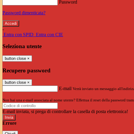
Password
Password dimenticata?
-
Entra con SPID
Entra con CIE
Seleziona utente
button close
×
Recupero password
button close
×
E-mail
Verrà inviato un messaggio all'indirizz
Non hai una e-mail associata al nome utente? Effettua il reset della password tram
E-mail inviata, si prega di controllare la casella di posta elettronica!
Errore
Chiudi