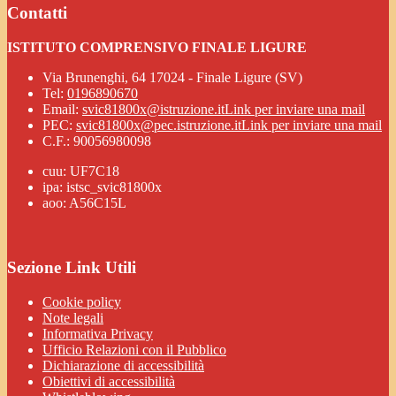
Contatti
ISTITUTO COMPRENSIVO FINALE LIGURE
Via Brunenghi, 64 17024 - Finale Ligure (SV)
Tel:
0196890670
Email:
svic81800x@istruzione.it
Link per inviare una mail
PEC:
svic81800x@pec.istruzione.it
Link per inviare una mail
C.F.: 90056980098
cuu: UF7C18
ipa: istsc_svic81800x
aoo: A56C15L
Sezione Link Utili
Cookie policy
Note legali
Informativa Privacy
Ufficio Relazioni con il Pubblico
Dichiarazione di accessibilità
Obiettivi di accessibilità