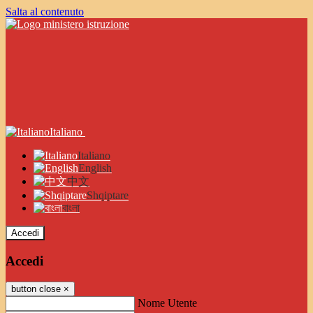
Salta al contenuto
Italiano
Italiano
English
中文
Shqiptare
বাংলা
Accedi
Accedi
button close
×
Nome Utente