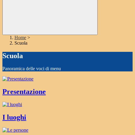
Home
>
Scuola
Scuola
Panoramica delle voci di menu
Presentazione
I luoghi