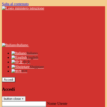
Salta al contenuto
Italiano
Italiano
English
中文
Shqiptare
বাংলা
Accedi
Accedi
button close
×
Nome Utente