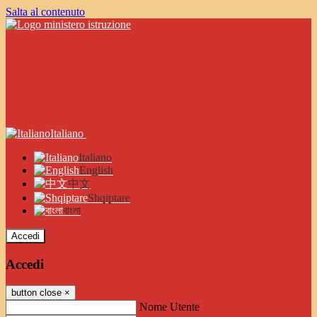
Salta al contenuto
Italiano
Italiano
English
中文
Shqiptare
বাংলা
Accedi
Accedi
button close
×
Nome Utente