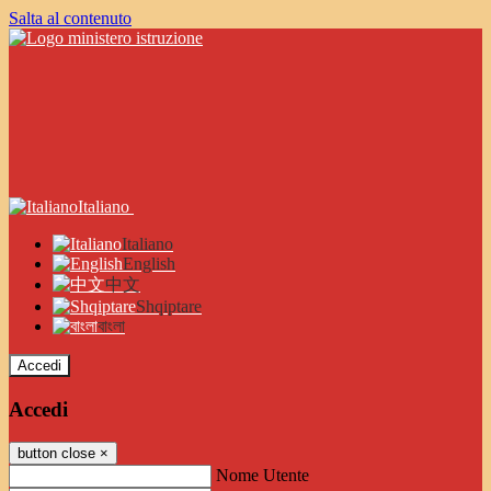
Salta al contenuto
Italiano
Italiano
English
中文
Shqiptare
বাংলা
Accedi
Accedi
button close
×
Nome Utente