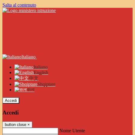
Salta al contenuto
Italiano
Italiano
English
中文
Shqiptare
বাংলা
Accedi
Accedi
button close
×
Nome Utente