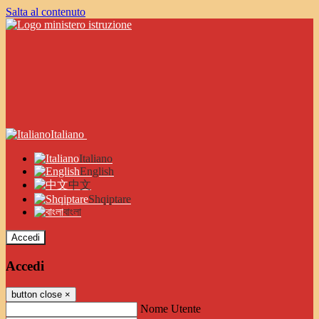
Salta al contenuto
Italiano
Italiano
English
中文
Shqiptare
বাংলা
Accedi
Accedi
button close
×
Nome Utente