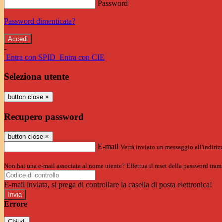
Password
Password dimenticata?
-
Entra con SPID
Entra con CIE
Seleziona utente
button close
×
Recupero password
button close
×
E-mail
Verrà inviato un messaggio all'indirizz
Non hai una e-mail associata al nome utente? Effettua il reset della password tram
E-mail inviata, si prega di controllare la casella di posta elettronica!
Errore
Chiudi