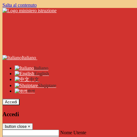
Salta al contenuto
Italiano
Italiano
English
中文
Shqiptare
বাংলা
Accedi
Accedi
button close
×
Nome Utente