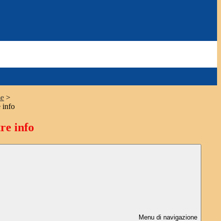
e
>
 info
re info
Menu di navigazione