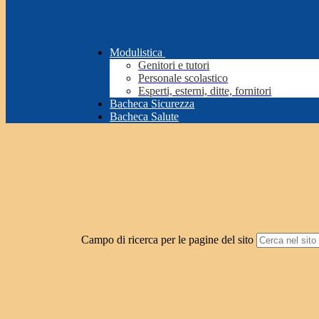
Modulistica
Genitori e tutori
Personale scolastico
Esperti, esterni, ditte, fornitori
Bacheca Sicurezza
Bacheca Salute
Campo di ricerca per le pagine del sito