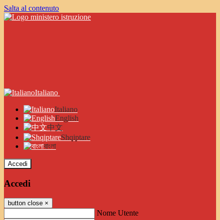
Salta al contenuto
Italiano
Italiano
English
中文
Shqiptare
বাংলা
Accedi
Accedi
button close
×
Nome Utente