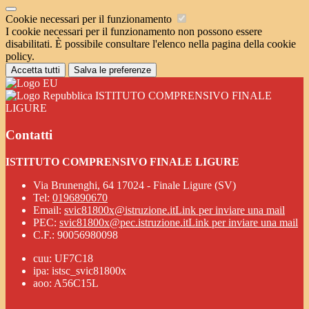
Cookie necessari per il funzionamento
I cookie necessari per il funzionamento non possono essere
disabilitati. È possibile consultare l'elenco nella pagina della cookie
policy.
Accetta tutti
Salva le preferenze
ISTITUTO COMPRENSIVO FINALE
LIGURE
Contatti
ISTITUTO COMPRENSIVO FINALE LIGURE
Via Brunenghi, 64 17024 - Finale Ligure (SV)
Tel:
0196890670
Email:
svic81800x@istruzione.it
Link per inviare una mail
PEC:
svic81800x@pec.istruzione.it
Link per inviare una mail
C.F.: 90056980098
cuu: UF7C18
ipa: istsc_svic81800x
aoo: A56C15L