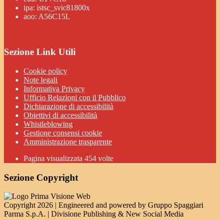
ipa: istsc_svic81800x
aoo: A56C15L
Sezione Link Utili
Cookie policy
Note legali
Informativa Privacy
Ufficio Relazioni con il Pubblico
Dichiarazione di accessibilità
Obiettivi di accessibilità
Whistleblowing
Gestione consensi cookie
Amministrazione trasparente
Pagina visualizzata
454
volte
Sezione Copyright
Copyright 2026 | Engineered and powered by Gruppo Spaggiari
Parma S.p.A. | Divisione Publishing & New Social Media