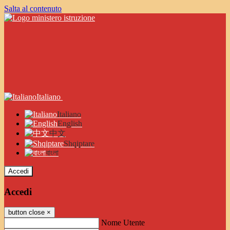
Salta al contenuto
Italiano
Italiano
English
中文
Shqiptare
বাংলা
Accedi
Accedi
button close
×
Nome Utente