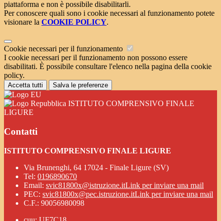
piattaforma e non è possibile disabilitarli.
Per conoscere quali sono i cookie necessari al funzionamento potete
visionare la
COOKIE POLICY
.
Cookie necessari per il funzionamento
I cookie necessari per il funzionamento non possono essere
disabilitati. È possibile consultare l'elenco nella pagina della cookie
policy.
Accetta tutti
Salva le preferenze
ISTITUTO COMPRENSIVO FINALE
LIGURE
Contatti
ISTITUTO COMPRENSIVO FINALE LIGURE
Via Brunenghi, 64 17024 - Finale Ligure (SV)
Tel:
0196890670
Email:
svic81800x@istruzione.it
Link per inviare una mail
PEC:
svic81800x@pec.istruzione.it
Link per inviare una mail
C.F.: 90056980098
cuu: UF7C18