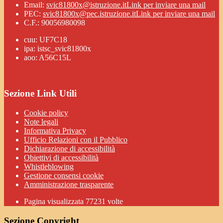
Email:
svic81800x@istruzione.it
Link per inviare una mail
PEC:
svic81800x@pec.istruzione.it
Link per inviare una mail
C.F.: 90056980098
cuu: UF7C18
ipa: istsc_svic81800x
aoo: A56C15L
Sezione Link Utili
Cookie policy
Note legali
Informativa Privacy
Ufficio Relazioni con il Pubblico
Dichiarazione di accessibilità
Obiettivi di accessibilità
Whistleblowing
Gestione consensi cookie
Amministrazione trasparente
Pagina visualizzata
77231
volte
Sezione Copyright