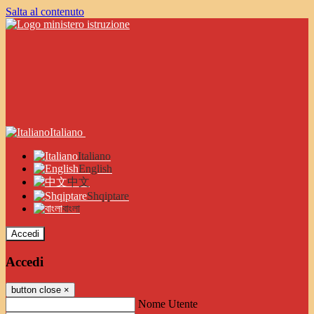
Salta al contenuto
Italiano
Italiano
English
中文
Shqiptare
বাংলা
Accedi
Accedi
button close
×
Nome Utente