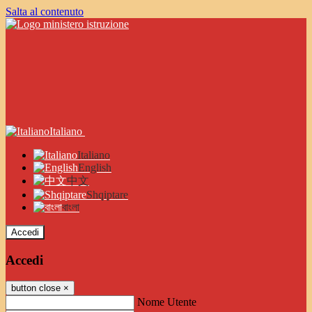
Salta al contenuto
Italiano
Italiano
English
中文
Shqiptare
বাংলা
Accedi
Accedi
button close
×
Nome Utente