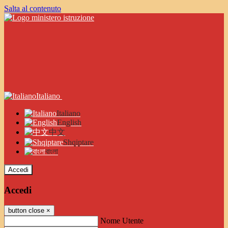
Salta al contenuto
Italiano
Italiano
English
中文
Shqiptare
বাংলা
Accedi
Accedi
button close
×
Nome Utente