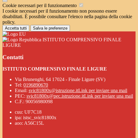
Cookie necessari per il funzionamento
I cookie necessari per il funzionamento non possono essere
disabilitati. È possibile consultare l'elenco nella pagina della cookie
policy.
Accetta tutti
Salva le preferenze
ISTITUTO COMPRENSIVO FINALE
LIGURE
Contatti
ISTITUTO COMPRENSIVO FINALE LIGURE
Via Brunenghi, 64 17024 - Finale Ligure (SV)
Tel:
0196890670
Email:
svic81800x@istruzione.it
Link per inviare una mail
PEC:
svic81800x@pec.istruzione.it
Link per inviare una mail
C.F.: 90056980098
cuu: UF7C18
ipa: istsc_svic81800x
aoo: A56C15L