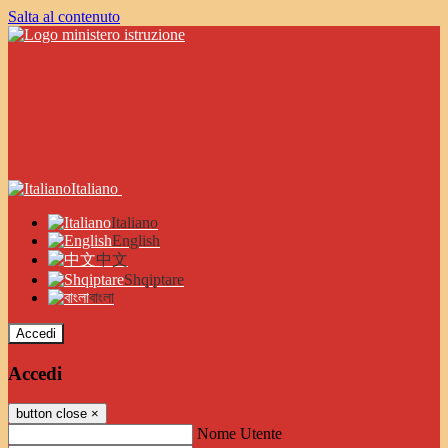
Salta al contenuto
Italiano
Italiano
English
中文
Shqiptare
বাংলা
Accedi
Accedi
button close
×
Nome Utente