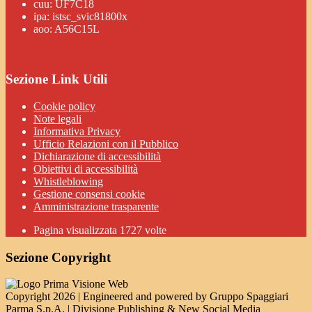
cuu: UF7C18
ipa: istsc_svic81800x
aoo: A56C15L
Sezione Link Utili
Cookie policy
Note legali
Informativa Privacy
Ufficio Relazioni con il Pubblico
Dichiarazione di accessibilità
Obiettivi di accessibilità
Whistleblowing
Gestione consensi cookie
Amministrazione trasparente
Pagina visualizzata
1727
volte
Sezione Copyright
Copyright 2026 | Engineered and powered by Gruppo Spaggiari
Parma S.p.A. | Divisione Publishing & New Social Media