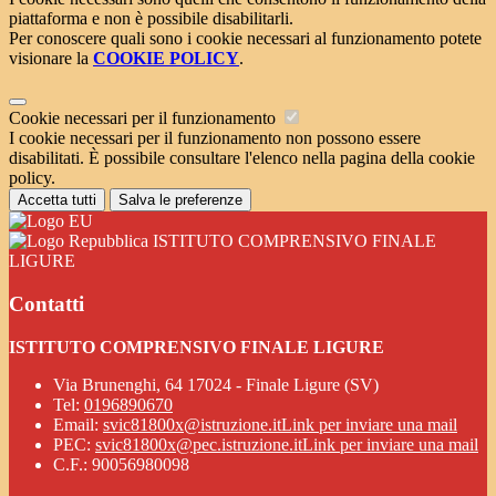
piattaforma e non è possibile disabilitarli.
Per conoscere quali sono i cookie necessari al funzionamento potete
visionare la
COOKIE POLICY
.
Cookie necessari per il funzionamento
I cookie necessari per il funzionamento non possono essere
disabilitati. È possibile consultare l'elenco nella pagina della cookie
policy.
Accetta tutti
Salva le preferenze
ISTITUTO COMPRENSIVO FINALE
LIGURE
Contatti
ISTITUTO COMPRENSIVO FINALE LIGURE
Via Brunenghi, 64 17024 - Finale Ligure (SV)
Tel:
0196890670
Email:
svic81800x@istruzione.it
Link per inviare una mail
PEC:
svic81800x@pec.istruzione.it
Link per inviare una mail
C.F.: 90056980098