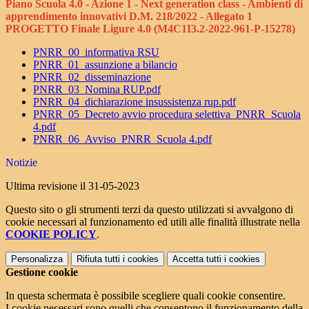
Piano Scuola 4.0 - Azione 1 - Next generation class - Ambienti di
apprendimento innovativi D.M. 218/2022 - Allegato 1
PROGETTO
Finale Ligure 4.0 (
M4C1I3.2-2022-961-P-15278)
PNRR_00_informativa RSU
PNRR_01_assunzione a bilancio
PNRR_02_disseminazione
PNRR_03_Nomina RUP.pdf
PNRR_04_dichiarazione insussistenza rup.pdf
PNRR_05_Decreto avvio procedura selettiva_PNRR_Scuola
4.pdf
PNRR_06_Avviso_PNRR_Scuola 4.pdf
Notizie
Ultima revisione il 31-05-2023
Questo sito o gli strumenti terzi da questo utilizzati si avvalgono di
cookie necessari al funzionamento ed utili alle finalità illustrate nella
COOKIE POLICY
.
Personalizza
Rifiuta tutti
i cookies
Accetta tutti
i cookies
Gestione cookie
In questa schermata è possibile scegliere quali cookie consentire.
I cookie necessari sono quelli che consentono il funzionamento della