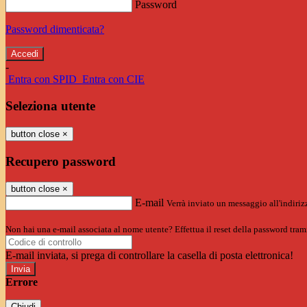
Password
Password dimenticata?
-
Entra con SPID
Entra con CIE
Seleziona utente
button close
×
Recupero password
button close
×
E-mail
Verrà inviato un messaggio all'indirizz
Non hai una e-mail associata al nome utente? Effettua il reset della password tram
E-mail inviata, si prega di controllare la casella di posta elettronica!
Errore
Chiudi