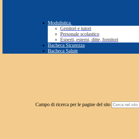
Modulistica
Genitori e tutori
Personale scolastico
Esperti, esterni, ditte, fornitori
Bacheca Sicurezza
Bacheca Salute
Campo di ricerca per le pagine del sito