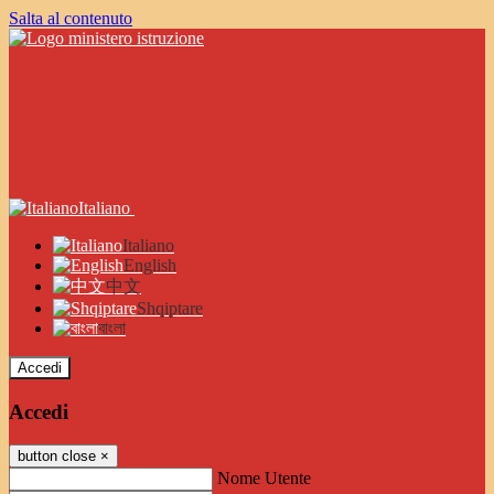
Salta al contenuto
Italiano
Italiano
English
中文
Shqiptare
বাংলা
Accedi
Accedi
button close
×
Nome Utente