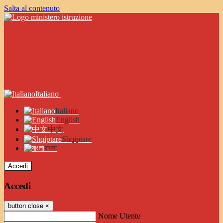
Salta al contenuto
Italiano
Italiano
English
中文
Shqiptare
বাংলা
Accedi
Accedi
button close
×
Nome Utente