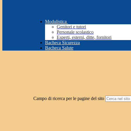
Modulistica
Genitori e tutori
Personale scolastico
Esperti, esterni, ditte, fornitori
Bacheca Sicurezza
Bacheca Salute
Campo di ricerca per le pagine del sito