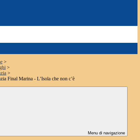
e
>
ghi
>
nzia
>
nzia Final Marina - L’Isola che non c’è
Menu di navigazione