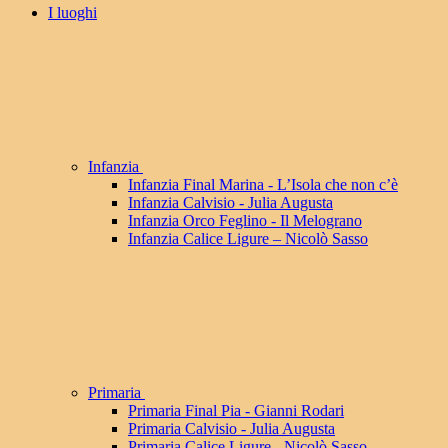
I luoghi
Infanzia
Infanzia Final Marina - L’Isola che non c’è
Infanzia Calvisio - Julia Augusta
Infanzia Orco Feglino - Il Melograno
Infanzia Calice Ligure – Nicolò Sasso
Primaria
Primaria Final Pia - Gianni Rodari
Primaria Calvisio - Julia Augusta
Primaria Calice Ligure - Nicolò Sasso