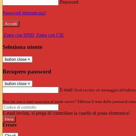
Password
Password dimenticata?
-
Entra con SPID
Entra con CIE
Seleziona utente
button close
×
Recupero password
button close
×
E-mail
Verrà inviato un messaggio all'indirizz
Non hai una e-mail associata al nome utente? Effettua il reset della password tram
E-mail inviata, si prega di controllare la casella di posta elettronica!
Errore
Chiudi