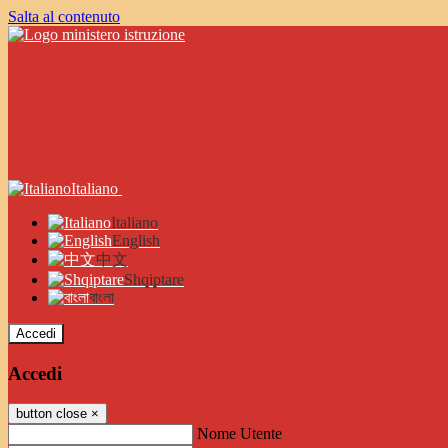
Salta al contenuto
Italiano
Italiano
English
中文
Shqiptare
বাংলা
Accedi
Accedi
button close
×
Nome Utente