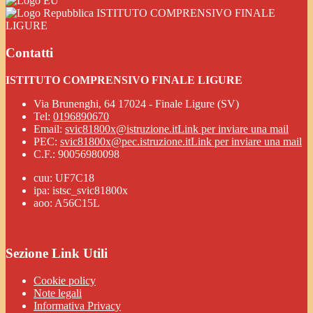
ISTITUTO COMPRENSIVO FINALE
LIGURE
Contatti
ISTITUTO COMPRENSIVO FINALE LIGURE
Via Brunenghi, 64 17024 - Finale Ligure (SV)
Tel:
0196890670
Email:
svic81800x@istruzione.it
Link per inviare una mail
PEC:
svic81800x@pec.istruzione.it
Link per inviare una mail
C.F.: 90056980098
cuu: UF7C18
ipa: istsc_svic81800x
aoo: A56C15L
Sezione Link Utili
Cookie policy
Note legali
Informativa Privacy