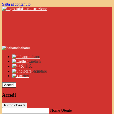
Salta al contenuto
Italiano
Italiano
English
中文
Shqiptare
বাংলা
Accedi
Accedi
button close
×
Nome Utente