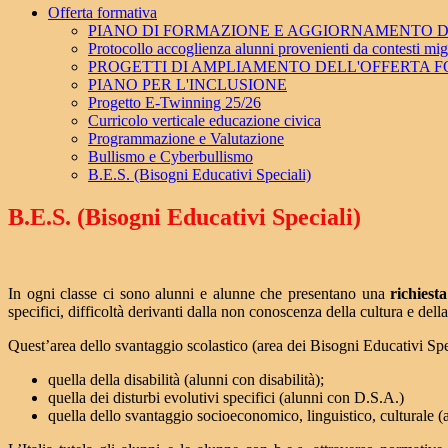
Offerta formativa
PIANO DI FORMAZIONE E AGGIORNAMENTO DO
Protocollo accoglienza alunni provenienti da contesti mig
PROGETTI DI AMPLIAMENTO DELL'OFFERTA 
PIANO PER L'INCLUSIONE
Progetto E-Twinning 25/26
Curricolo verticale educazione civica
Programmazione e Valutazione
Bullismo e Cyberbullismo
B.E.S. (Bisogni Educativi Speciali)
B.E.S. (Bisogni Educativi Speciali)
In ogni classe ci sono alunni e alunne che presentano una
richiest
specifici, difficoltà derivanti dalla non conoscenza della cultura e del
Quest’area dello svantaggio scolastico (area dei Bisogni Educativi Spec
quella della disabilità (alunni con disabilità);
quella dei disturbi evolutivi specifici (alunni con D.S.A.)
quella dello svantaggio socioeconomico, linguistico, culturale (al