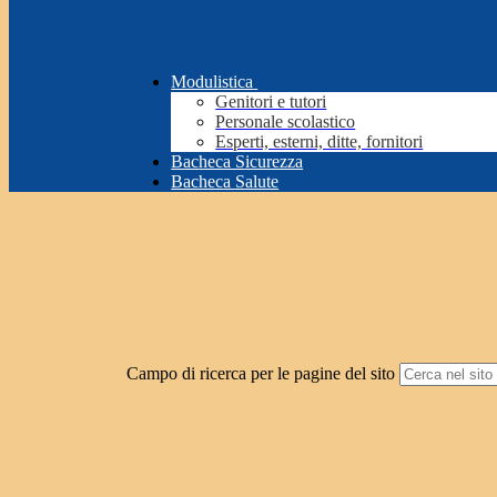
Modulistica
Genitori e tutori
Personale scolastico
Esperti, esterni, ditte, fornitori
Bacheca Sicurezza
Bacheca Salute
Campo di ricerca per le pagine del sito