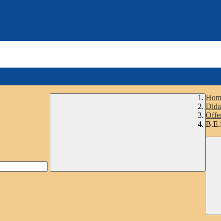
Hom
Dida
Offe
B.E.