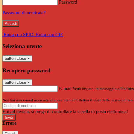
Password
Password dimenticata?
-
Entra con SPID
Entra con CIE
Seleziona utente
button close
×
Recupero password
button close
×
E-mail
Verrà inviato un messaggio all'indirizz
Non hai una e-mail associata al nome utente? Effettua il reset della password tram
E-mail inviata, si prega di controllare la casella di posta elettronica!
Errore
Chiudi