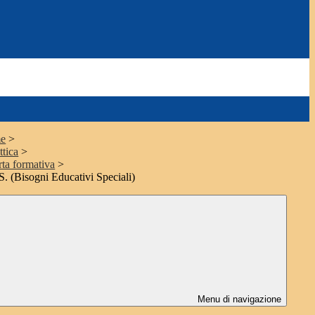
e
>
ttica
>
rta formativa
>
S. (Bisogni Educativi Speciali)
Menu di navigazione