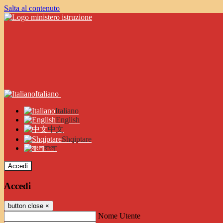
Salta al contenuto
Italiano
Italiano
English
中文
Shqiptare
বাংলা
Accedi
Accedi
button close
×
Nome Utente