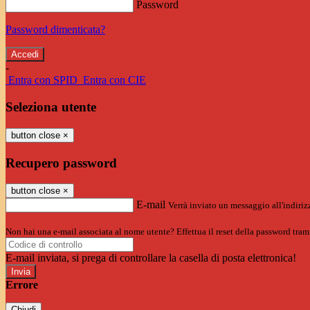
Password
Password dimenticata?
-
Entra con SPID
Entra con CIE
Seleziona utente
button close
×
Recupero password
button close
×
E-mail
Verrà inviato un messaggio all'indirizz
Non hai una e-mail associata al nome utente? Effettua il reset della password tram
E-mail inviata, si prega di controllare la casella di posta elettronica!
Errore
Chiudi