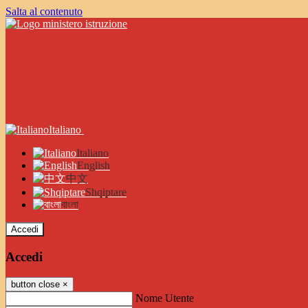
Salta al contenuto
Italiano
Italiano
English
中文
Shqiptare
বাংলা
Accedi
Accedi
button close
×
Nome Utente