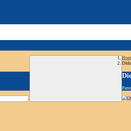
Hom
Dida
Di
Pano