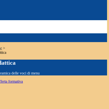
e
>
ttica
dattica
ramica delle voci di menu