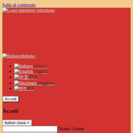
Salta al contenuto
Italiano
Italiano
English
中文
Shqiptare
বাংলা
Accedi
Accedi
button close
×
Nome Utente