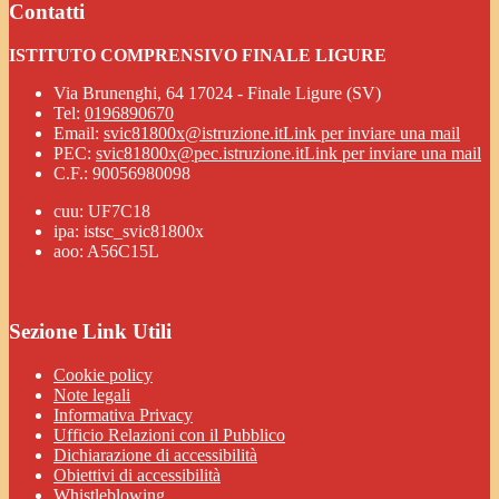
Contatti
ISTITUTO COMPRENSIVO FINALE LIGURE
Via Brunenghi, 64 17024 - Finale Ligure (SV)
Tel:
0196890670
Email:
svic81800x@istruzione.it
Link per inviare una mail
PEC:
svic81800x@pec.istruzione.it
Link per inviare una mail
C.F.: 90056980098
cuu: UF7C18
ipa: istsc_svic81800x
aoo: A56C15L
Sezione Link Utili
Cookie policy
Note legali
Informativa Privacy
Ufficio Relazioni con il Pubblico
Dichiarazione di accessibilità
Obiettivi di accessibilità
Whistleblowing