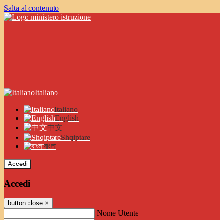
Salta al contenuto
Italiano
Italiano
English
中文
Shqiptare
বাংলা
Accedi
Accedi
button close
×
Nome Utente