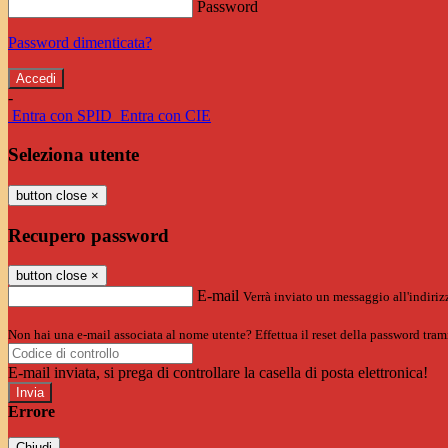
Password
Password dimenticata?
-
Entra con SPID
Entra con CIE
Seleziona utente
button close
×
Recupero password
button close
×
E-mail
Verrà inviato un messaggio all'indirizz
Non hai una e-mail associata al nome utente? Effettua il reset della password tram
E-mail inviata, si prega di controllare la casella di posta elettronica!
Errore
Chiudi