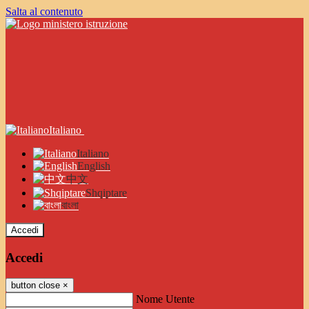
Salta al contenuto
Italiano
Italiano
English
中文
Shqiptare
বাংলা
Accedi
Accedi
button close
×
Nome Utente