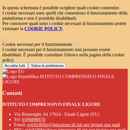
In questa schermata è possibile scegliere quali cookie consentire.
I cookie necessari sono quelli che consentono il funzionamento della
piattaforma e non è possibile disabilitarli.
Per conoscere quali sono i cookie necessari al funzionamento potete
visionare la
COOKIE POLICY
.
Cookie necessari per il funzionamento
I cookie necessari per il funzionamento non possono essere
disabilitati. È possibile consultare l'elenco nella pagina della cookie
policy.
Accetta tutti
Salva le preferenze
ISTITUTO COMPRENSIVO FINALE
LIGURE
Contatti
ISTITUTO COMPRENSIVO FINALE LIGURE
Via Brunenghi, 64 17024 - Finale Ligure (SV)
Tel:
0196890670
Email:
svic81800x@istruzione.it
Link per inviare una mail
PEC:
svic81800x@pec.istruzione.it
Link per inviare una mail