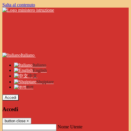
Salta al contenuto
Italiano
Italiano
English
中文
Shqiptare
বাংলা
Accedi
Accedi
button close
×
Nome Utente