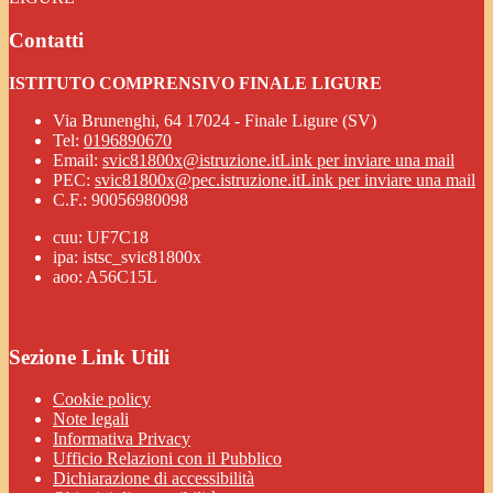
Contatti
ISTITUTO COMPRENSIVO FINALE LIGURE
Via Brunenghi, 64 17024 - Finale Ligure (SV)
Tel:
0196890670
Email:
svic81800x@istruzione.it
Link per inviare una mail
PEC:
svic81800x@pec.istruzione.it
Link per inviare una mail
C.F.: 90056980098
cuu: UF7C18
ipa: istsc_svic81800x
aoo: A56C15L
Sezione Link Utili
Cookie policy
Note legali
Informativa Privacy
Ufficio Relazioni con il Pubblico
Dichiarazione di accessibilità