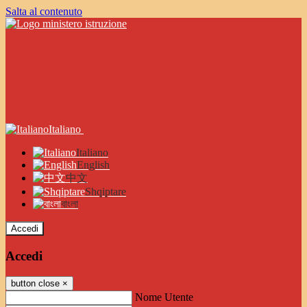
Salta al contenuto
Italiano
Italiano
English
中文
Shqiptare
বাংলা
Accedi
Accedi
button close
×
Nome Utente