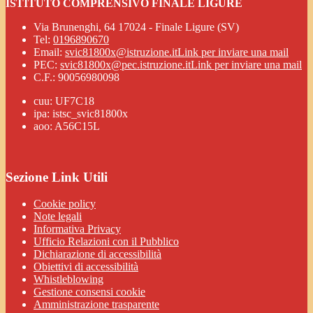
ISTITUTO COMPRENSIVO FINALE LIGURE
Via Brunenghi, 64 17024 - Finale Ligure (SV)
Tel:
0196890670
Email:
svic81800x@istruzione.it
Link per inviare una mail
PEC:
svic81800x@pec.istruzione.it
Link per inviare una mail
C.F.: 90056980098
cuu: UF7C18
ipa: istsc_svic81800x
aoo: A56C15L
Sezione Link Utili
Cookie policy
Note legali
Informativa Privacy
Ufficio Relazioni con il Pubblico
Dichiarazione di accessibilità
Obiettivi di accessibilità
Whistleblowing
Gestione consensi cookie
Amministrazione trasparente