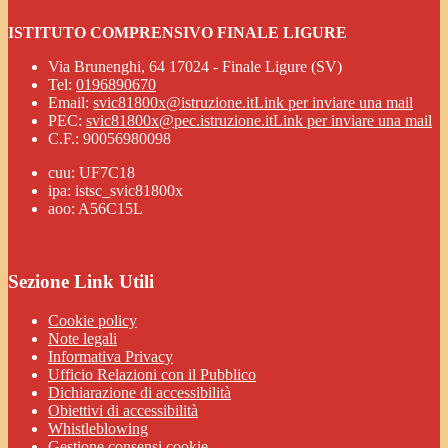
ISTITUTO COMPRENSIVO FINALE LIGURE
Via Brunenghi, 64 17024 - Finale Ligure (SV)
Tel:
0196890670
Email:
svic81800x@istruzione.it
Link per inviare una mail
PEC:
svic81800x@pec.istruzione.it
Link per inviare una mail
C.F.: 90056980098
cuu: UF7C18
ipa: istsc_svic81800x
aoo: A56C15L
Sezione Link Utili
Cookie policy
Note legali
Informativa Privacy
Ufficio Relazioni con il Pubblico
Dichiarazione di accessibilità
Obiettivi di accessibilità
Whistleblowing
Gestione consensi cookie