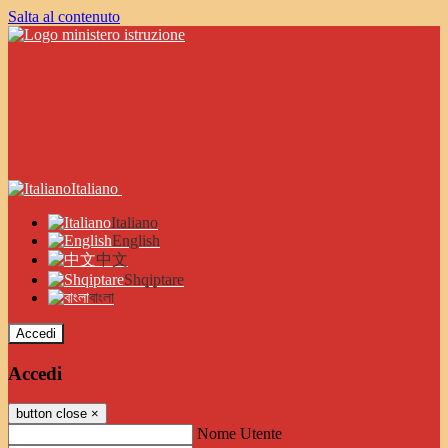
Salta al contenuto
Italiano
Italiano
English
中文
Shqiptare
বাংলা
Accedi
Accedi
button close
×
Nome Utente