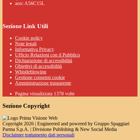
aoo: A56C15L
Sezione Link Utili
Cookie policy
Note legali
Informativa Privacy
Ufficio Relazioni con il Pubblico
Dichiarazione di accessibilità
Obiettivi di accessibilità
Whistleblowing
Gestione consensi cookie
Amministrazione trasparente
Pagina visualizzata
1378
volte
Sezione Copyright
Copyright 2026 | Engineered and powered by Gruppo Spaggiari
Parma S.p.A. | Divisione Publishing & New Social Media
Disclaimer trattamento dati personali