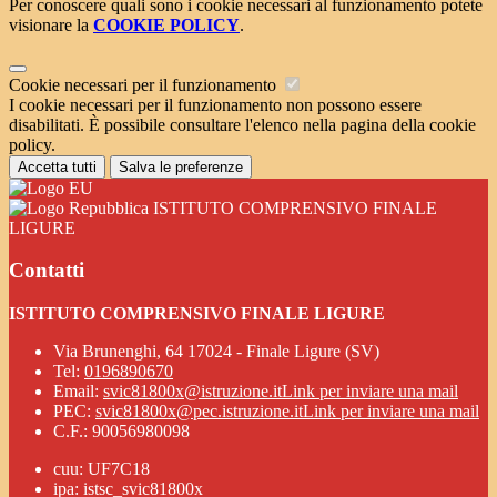
Per conoscere quali sono i cookie necessari al funzionamento potete
visionare la
COOKIE POLICY
.
Cookie necessari per il funzionamento
I cookie necessari per il funzionamento non possono essere
disabilitati. È possibile consultare l'elenco nella pagina della cookie
policy.
Accetta tutti
Salva le preferenze
ISTITUTO COMPRENSIVO FINALE
LIGURE
Contatti
ISTITUTO COMPRENSIVO FINALE LIGURE
Via Brunenghi, 64 17024 - Finale Ligure (SV)
Tel:
0196890670
Email:
svic81800x@istruzione.it
Link per inviare una mail
PEC:
svic81800x@pec.istruzione.it
Link per inviare una mail
C.F.: 90056980098
cuu: UF7C18
ipa: istsc_svic81800x