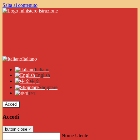
Salta al contenuto
Italiano
Italiano
English
中文
Shqiptare
বাংলা
Accedi
Accedi
button close
×
Nome Utente