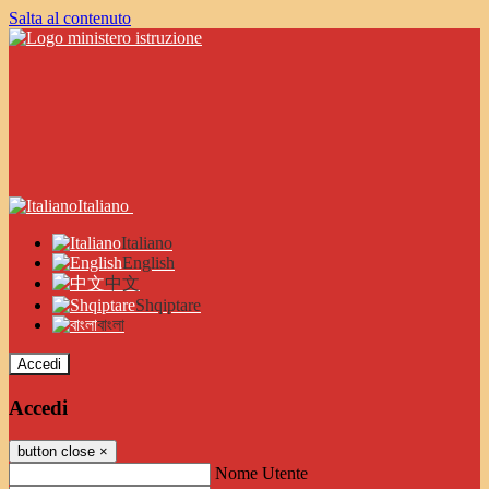
Salta al contenuto
Italiano
Italiano
English
中文
Shqiptare
বাংলা
Accedi
Accedi
button close
×
Nome Utente