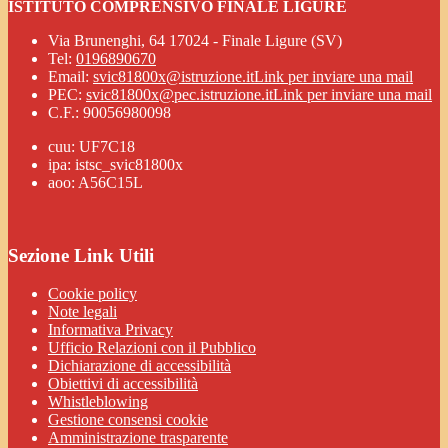
ISTITUTO COMPRENSIVO FINALE LIGURE
Via Brunenghi, 64 17024 - Finale Ligure (SV)
Tel:
0196890670
Email:
svic81800x@istruzione.it
Link per inviare una mail
PEC:
svic81800x@pec.istruzione.it
Link per inviare una mail
C.F.: 90056980098
cuu: UF7C18
ipa: istsc_svic81800x
aoo: A56C15L
Sezione Link Utili
Cookie policy
Note legali
Informativa Privacy
Ufficio Relazioni con il Pubblico
Dichiarazione di accessibilità
Obiettivi di accessibilità
Whistleblowing
Gestione consensi cookie
Amministrazione trasparente