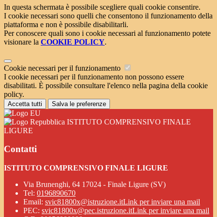
In questa schermata è possibile scegliere quali cookie consentire.
I cookie necessari sono quelli che consentono il funzionamento della
piattaforma e non è possibile disabilitarli.
Per conoscere quali sono i cookie necessari al funzionamento potete
visionare la
COOKIE POLICY
.
Cookie necessari per il funzionamento
I cookie necessari per il funzionamento non possono essere
disabilitati. È possibile consultare l'elenco nella pagina della cookie
policy.
Accetta tutti
Salva le preferenze
ISTITUTO COMPRENSIVO FINALE
LIGURE
Contatti
ISTITUTO COMPRENSIVO FINALE LIGURE
Via Brunenghi, 64 17024 - Finale Ligure (SV)
Tel:
0196890670
Email:
svic81800x@istruzione.it
Link per inviare una mail
PEC:
svic81800x@pec.istruzione.it
Link per inviare una mail