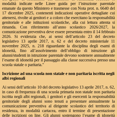
modalità indicate nelle Linee guida per l’istruzione parentale
emanate da questo Ministero e trasmesse con Nota prot. n. 6640 del
17 dicembre 2025, contenenti indicazioni operative dettagliate cui
attenersi, rivolte ai genitori e a coloro che esercitano la responsabilità
genitoriale e alle istituzioni scolastiche, alla cui lettura attenta si
rimanda. Con riferimento all’anno scolastico 2026/2027, la
comunicazione preventiva deve essere presentata entro il 14 febbraio
2026. Si evidenzia che, ai sensi dell’articolo 23 del decreto
legislativo 13 aprile 2017, n. 62 e del decreto ministeriale 11
novembre 2025, n. 218 riguardante la disciplina degli esami di
idoneità, fino all’assolvimento dell’obbligo di istruzione gli
alunni/studenti in istruzione parentale devono sostenere annualmente
l’esame di idoneità per il passaggio alla classe successiva presso una
scuola statale o paritaria."
Iscrizione ad una scuola non statale e non paritaria iscritta negli
albi regionali
Ai sensi dell’articolo 10 del decreto legislativo 13 aprile 2017, n. 62,
in caso di frequenza di una scuola primaria non statale non paritaria
iscritta negli albi regionali, i genitori e gli esercenti la responsabilità
genitoriale degli alunni sono tenuti a presentare annualmente la
comunicazione preventiva al dirigente scolastico del territorio di
residenza, in modalità cartacea, entro il termine di presentazione
delle iscrizioni on line. Gli alunni sostengono l’esame di idoneità