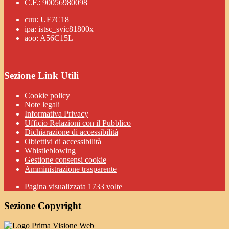
C.F.: 90056980098
cuu: UF7C18
ipa: istsc_svic81800x
aoo: A56C15L
Sezione Link Utili
Cookie policy
Note legali
Informativa Privacy
Ufficio Relazioni con il Pubblico
Dichiarazione di accessibilità
Obiettivi di accessibilità
Whistleblowing
Gestione consensi cookie
Amministrazione trasparente
Pagina visualizzata
1733
volte
Sezione Copyright