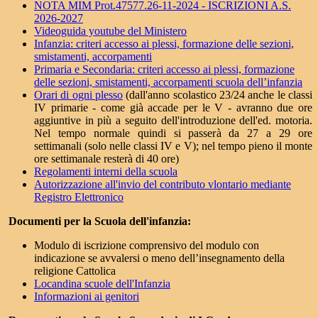
NOTA MIM Prot.47577.26-11-2024 - ISCRIZIONI A.S.
2026-2027
Videoguida youtube del Ministero
Infanzia: criteri accesso ai plessi, formazione delle sezioni,
smistamenti, accorpamenti
Primaria e Secondaria: criteri accesso ai plessi, formazione
delle sezioni, smistamenti, accorpamenti scuola dell’infanzia
Orari di ogni plesso
(dall'anno scolastico 23/24 anche le classi
IV primarie - come già accade per le V - avranno due ore
aggiuntive in più a seguito dell'introduzione dell'ed. motoria.
Nel tempo normale quindi si passerà da 27 a 29 ore
settimanali (solo nelle classi IV e V); nel tempo pieno il monte
ore settimanale resterà di 40 ore)
Regolamenti interni della scuola
Autorizzazione all'invio del contributo vlontario mediante
Registro Elettronico
Documenti per la Scuola dell'infanzia:
Modulo di iscrizione comprensivo del modulo con
indicazione se avvalersi o meno dell’insegnamento della
religione Cattolica
Locandina scuole dell'Infanzia
Informazioni ai genitori