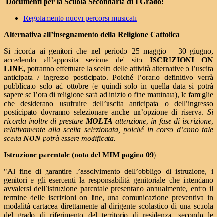
Documenti per la Scuola Secondaria di I Grado:
Regolamento nuovi percorsi musicali
Alternativa all’insegnamento della Religione Cattolica
Si ricorda ai genitori che nel periodo 25 maggio – 30 giugno,
accedendo all’apposita sezione del sito
ISCRIZIONI ON
LINE,
potranno effettuare la scelta delle attività alternative o l’uscita
anticipata / ingresso posticipato. Poiché l’orario definitivo verrà
pubblicato solo ad ottobre (e quindi solo in quella data si potrà
sapere se l’ora di religione sarà ad inizio o fine mattinata), le famiglie
che desiderano usufruire dell’uscita anticipata o dell’ingresso
posticipato dovranno selezionare anche un’opzione di riserva.
Si
ricorda inoltre di prestare
MOLTA
attenzione, in fase di iscrizione,
relativamente alla scelta selezionata, poiché in corso d’anno tale
scelta
NON
potrà essere modificata.
Istruzione parentale (nota del MIM pagina 09)
"Al fine di garantire l’assolvimento dell’obbligo di istruzione, i
genitori e gli esercenti la responsabilità genitoriale che intendano
avvalersi dell’istruzione parentale presentano annualmente, entro il
termine delle iscrizioni on line, una comunicazione preventiva in
modalità cartacea direttamente al dirigente scolastico di una scuola
del grado di riferimento del territorio di residenza, secondo le