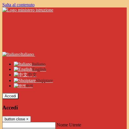
Salta al contenuto
Italiano
Italiano
English
中文
Shqiptare
বাংলা
Accedi
Accedi
button close
×
Nome Utente