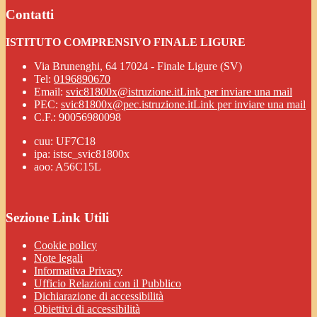
Contatti
ISTITUTO COMPRENSIVO FINALE LIGURE
Via Brunenghi, 64 17024 - Finale Ligure (SV)
Tel:
0196890670
Email:
svic81800x@istruzione.it
Link per inviare una mail
PEC:
svic81800x@pec.istruzione.it
Link per inviare una mail
C.F.: 90056980098
cuu: UF7C18
ipa: istsc_svic81800x
aoo: A56C15L
Sezione Link Utili
Cookie policy
Note legali
Informativa Privacy
Ufficio Relazioni con il Pubblico
Dichiarazione di accessibilità
Obiettivi di accessibilità