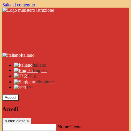
Salta al contenuto
Italiano
Italiano
English
中文
Shqiptare
বাংলা
Accedi
Accedi
button close
×
Nome Utente