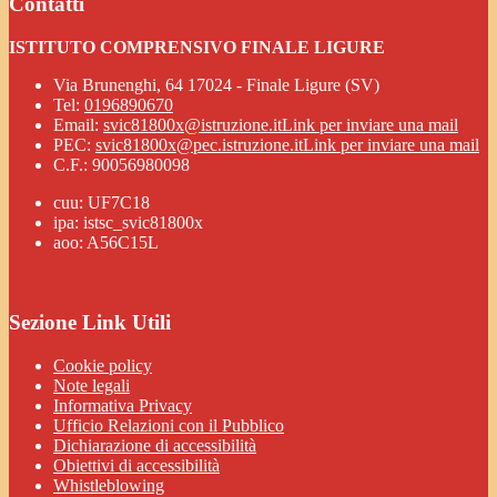
Contatti
ISTITUTO COMPRENSIVO FINALE LIGURE
Via Brunenghi, 64 17024 - Finale Ligure (SV)
Tel:
0196890670
Email:
svic81800x@istruzione.it
Link per inviare una mail
PEC:
svic81800x@pec.istruzione.it
Link per inviare una mail
C.F.: 90056980098
cuu: UF7C18
ipa: istsc_svic81800x
aoo: A56C15L
Sezione Link Utili
Cookie policy
Note legali
Informativa Privacy
Ufficio Relazioni con il Pubblico
Dichiarazione di accessibilità
Obiettivi di accessibilità
Whistleblowing