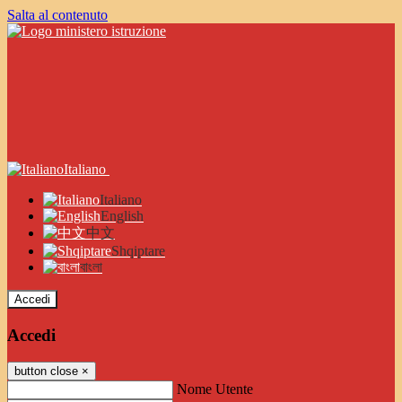
Salta al contenuto
Italiano
Italiano
English
中文
Shqiptare
বাংলা
Accedi
Accedi
button close
×
Nome Utente