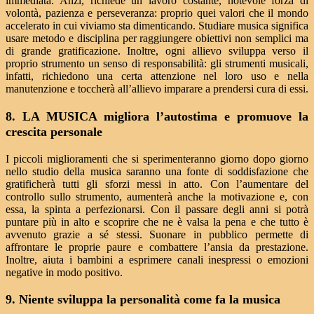
immediata. Anzi, richiede un lavoro costante, notevole forza di
volontà, pazienza e perseveranza: proprio quei valori che il mondo
accelerato in cui viviamo sta dimenticando. Studiare musica significa
usare metodo e disciplina per raggiungere obiettivi non semplici ma
di grande gratificazione. Inoltre, ogni allievo sviluppa verso il
proprio strumento un senso di responsabilità: gli strumenti musicali,
infatti, richiedono una certa attenzione nel loro uso e nella
manutenzione e toccherà all’allievo imparare a prendersi cura di essi.
8. LA MUSICA migliora l’autostima e promuove la
crescita personale
I piccoli miglioramenti che si sperimenteranno giorno dopo giorno
nello studio della musica saranno una fonte di soddisfazione che
gratificherà tutti gli sforzi messi in atto. Con l’aumentare del
controllo sullo strumento, aumenterà anche la motivazione e, con
essa, la spinta a perfezionarsi. Con il passare degli anni si potrà
puntare più in alto e scoprire che ne è valsa la pena e che tutto è
avvenuto grazie a sé stessi. Suonare in pubblico permette di
affrontare le proprie paure e combattere l’ansia da prestazione.
Inoltre, aiuta i bambini a esprimere canali inespressi o emozioni
negative in modo positivo.
9. Niente sviluppa la personalità come fa la musica