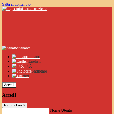
Salta al contenuto
Italiano
Italiano
English
中文
Shqiptare
বাংলা
Accedi
Accedi
button close
×
Nome Utente