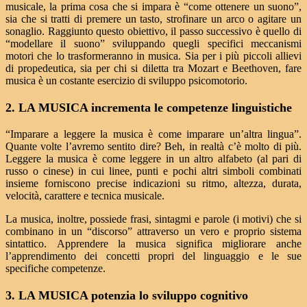
musicale, la prima cosa che si impara è “come ottenere un suono”,
sia che si tratti di premere un tasto, strofinare un arco o agitare un
sonaglio. Raggiunto questo obiettivo, il passo successivo è quello di
“modellare il suono” sviluppando quegli specifici meccanismi
motori che lo trasformeranno in musica. Sia per i più piccoli allievi
di propedeutica, sia per chi si diletta tra Mozart e Beethoven, fare
musica è un costante esercizio di sviluppo psicomotorio.
2. LA MUSICA incrementa le competenze linguistiche
“Imparare a leggere la musica è come imparare un’altra lingua”.
Quante volte l’avremo sentito dire? Beh, in realtà c’è molto di più.
Leggere la musica è come leggere in un altro alfabeto (al pari di
russo o cinese) in cui linee, punti e pochi altri simboli combinati
insieme forniscono precise indicazioni su ritmo, altezza, durata,
velocità, carattere e tecnica musicale.
La musica, inoltre, possiede frasi, sintagmi e parole (i motivi) che si
combinano in un “discorso” attraverso un vero e proprio sistema
sintattico. Apprendere la musica significa migliorare anche
l’apprendimento dei concetti propri del linguaggio e le sue
specifiche competenze.
3. LA MUSICA potenzia lo sviluppo cognitivo