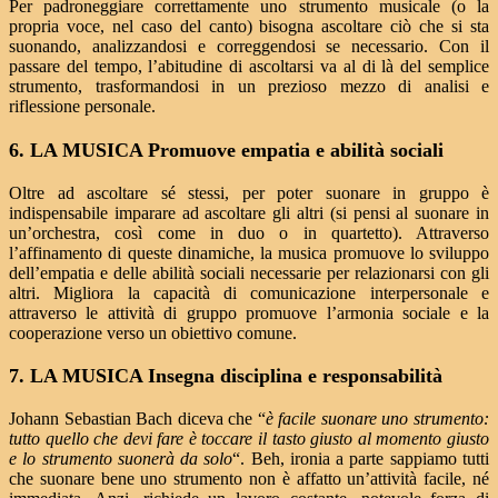
Per padroneggiare correttamente uno strumento musicale (o la
propria voce, nel caso del canto) bisogna ascoltare ciò che si sta
suonando, analizzandosi e correggendosi se necessario. Con il
passare del tempo, l’abitudine di ascoltarsi va al di là del semplice
strumento, trasformandosi in un prezioso mezzo di analisi e
riflessione personale.
6. LA MUSICA Promuove empatia e abilità sociali
Oltre ad ascoltare sé stessi, per poter suonare in gruppo è
indispensabile imparare ad ascoltare gli altri (si pensi al suonare in
un’orchestra, così come in duo o in quartetto). Attraverso
l’affinamento di queste dinamiche, la musica promuove lo sviluppo
dell’empatia e delle abilità sociali necessarie per relazionarsi con gli
altri. Migliora la capacità di comunicazione interpersonale e
attraverso le attività di gruppo promuove l’armonia sociale e la
cooperazione verso un obiettivo comune.
7. LA MUSICA Insegna disciplina e responsabilità
Johann Sebastian Bach diceva che “
è facile suonare uno strumento:
tutto quello che devi fare è toccare il tasto giusto al momento giusto
e lo strumento suonerà da solo
“. Beh, ironia a parte sappiamo tutti
che suonare bene uno strumento non è affatto un’attività facile, né