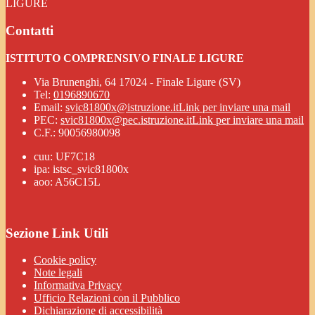
LIGURE
Contatti
ISTITUTO COMPRENSIVO FINALE LIGURE
Via Brunenghi, 64 17024 - Finale Ligure (SV)
Tel:
0196890670
Email:
svic81800x@istruzione.it
Link per inviare una mail
PEC:
svic81800x@pec.istruzione.it
Link per inviare una mail
C.F.: 90056980098
cuu: UF7C18
ipa: istsc_svic81800x
aoo: A56C15L
Sezione Link Utili
Cookie policy
Note legali
Informativa Privacy
Ufficio Relazioni con il Pubblico
Dichiarazione di accessibilità