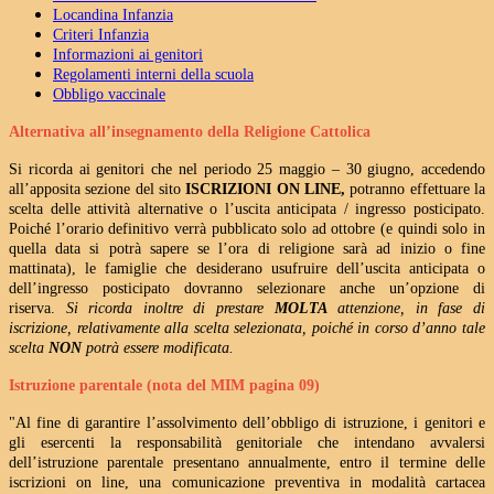
Locandina Infanzia
Criteri Infanzia
Informazioni ai genitori
Regolamenti interni della scuola
Obbligo vaccinale
Alternativa all’insegnamento della Religione Cattolica
Si ricorda ai genitori che nel periodo 25 maggio – 30 giugno, accedendo
all’apposita sezione del sito
ISCRIZIONI ON LINE,
potranno effettuare la
scelta delle attività alternative o l’uscita anticipata / ingresso posticipato.
Poiché l’orario definitivo verrà pubblicato solo ad ottobre (e quindi solo in
quella data si potrà sapere se l’ora di religione sarà ad inizio o fine
mattinata), le famiglie che desiderano usufruire dell’uscita anticipata o
dell’ingresso posticipato dovranno selezionare anche un’opzione di
riserva.
Si ricorda inoltre di prestare
MOLTA
attenzione, in fase di
iscrizione, relativamente alla scelta selezionata, poiché in corso d’anno tale
scelta
NON
potrà essere modificata.
Istruzione parentale (nota del MIM pagina 09)
"Al fine di garantire l’assolvimento dell’obbligo di istruzione, i genitori e
gli esercenti la responsabilità genitoriale che intendano avvalersi
dell’istruzione parentale presentano annualmente, entro il termine delle
iscrizioni on line, una comunicazione preventiva in modalità cartacea