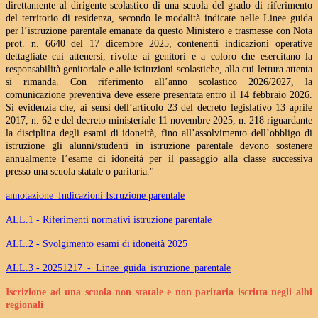
direttamente al dirigente scolastico di una scuola del grado di riferimento
del territorio di residenza, secondo le modalità indicate nelle Linee guida
per l’istruzione parentale emanate da questo Ministero e trasmesse con Nota
prot. n. 6640 del 17 dicembre 2025, contenenti indicazioni operative
dettagliate cui attenersi, rivolte ai genitori e a coloro che esercitano la
responsabilità genitoriale e alle istituzioni scolastiche, alla cui lettura attenta
si rimanda. Con riferimento all’anno scolastico 2026/2027, la
comunicazione preventiva deve essere presentata entro il 14 febbraio 2026.
Si evidenzia che, ai sensi dell’articolo 23 del decreto legislativo 13 aprile
2017, n. 62 e del decreto ministeriale 11 novembre 2025, n. 218 riguardante
la disciplina degli esami di idoneità, fino all’assolvimento dell’obbligo di
istruzione gli alunni/studenti in istruzione parentale devono sostenere
annualmente l’esame di idoneità per il passaggio alla classe successiva
presso una scuola statale o paritaria."
annotazione_Indicazioni Istruzione parentale
ALL.1 - Riferimenti normativi istruzione parentale
ALL.2 - Svolgimento esami di idoneità 2025
ALL.3 - 20251217_-_Linee_guida_istruzione_parentale
Iscrizione ad una scuola non statale e non paritaria iscritta negli albi
regionali