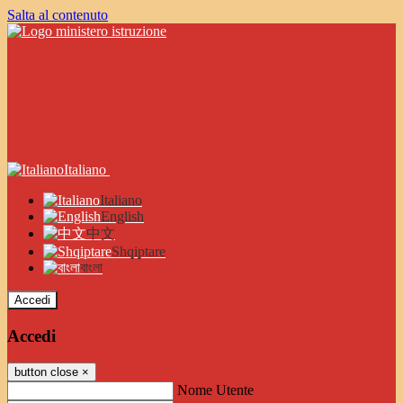
Salta al contenuto
Italiano
Italiano
English
中文
Shqiptare
বাংলা
Accedi
Accedi
button close
×
Nome Utente