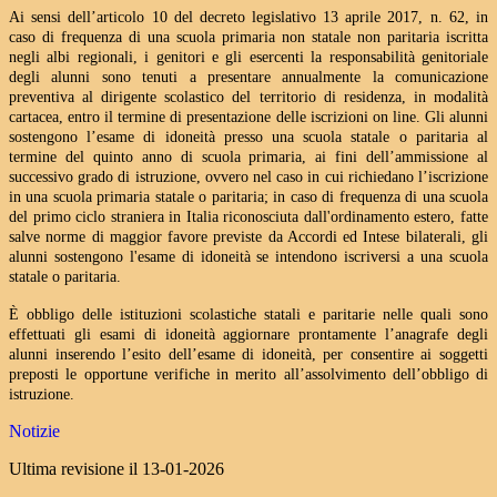
Ai sensi dell’articolo 10 del decreto legislativo 13 aprile 2017, n. 62, in
caso di frequenza di una scuola primaria non statale non paritaria iscritta
negli albi regionali, i genitori e gli esercenti la responsabilità genitoriale
degli alunni sono tenuti a presentare annualmente la comunicazione
preventiva al dirigente scolastico del territorio di residenza, in modalità
cartacea, entro il termine di presentazione delle iscrizioni on line. Gli alunni
sostengono l’esame di idoneità presso una scuola statale o paritaria al
termine del quinto anno di scuola primaria, ai fini dell’ammissione al
successivo grado di istruzione, ovvero nel caso in cui richiedano l’iscrizione
in una scuola primaria statale o paritaria; in caso di frequenza di una scuola
del primo ciclo straniera in Italia riconosciuta dall'ordinamento estero, fatte
salve norme di maggior favore previste da Accordi ed Intese bilaterali, gli
alunni sostengono l'esame di idoneità se intendono iscriversi a una scuola
statale o paritaria.
È obbligo delle istituzioni scolastiche statali e paritarie nelle quali sono
effettuati gli esami di idoneità aggiornare prontamente l’anagrafe degli
alunni inserendo l’esito dell’esame di idoneità, per consentire ai soggetti
preposti le opportune verifiche in merito all’assolvimento dell’obbligo di
istruzione.
Notizie
Ultima revisione il 13-01-2026