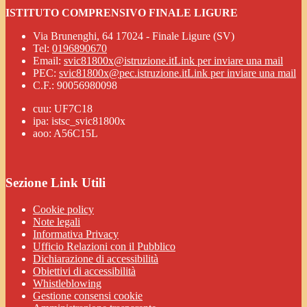
ISTITUTO COMPRENSIVO FINALE LIGURE
Via Brunenghi, 64 17024 - Finale Ligure (SV)
Tel:
0196890670
Email:
svic81800x@istruzione.it
Link per inviare una mail
PEC:
svic81800x@pec.istruzione.it
Link per inviare una mail
C.F.: 90056980098
cuu: UF7C18
ipa: istsc_svic81800x
aoo: A56C15L
Sezione Link Utili
Cookie policy
Note legali
Informativa Privacy
Ufficio Relazioni con il Pubblico
Dichiarazione di accessibilità
Obiettivi di accessibilità
Whistleblowing
Gestione consensi cookie