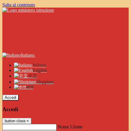
Salta al contenuto
Italiano
Italiano
English
中文
Shqiptare
বাংলা
Accedi
Accedi
button close
×
Nome Utente