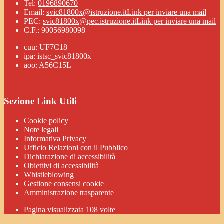
Tel:
0196890670
Email:
svic81800x@istruzione.it
Link per inviare una mail
PEC:
svic81800x@pec.istruzione.it
Link per inviare una mail
C.F.: 90056980098
cuu: UF7C18
ipa: istsc_svic81800x
aoo: A56C15L
Sezione Link Utili
Cookie policy
Note legali
Informativa Privacy
Ufficio Relazioni con il Pubblico
Dichiarazione di accessibilità
Obiettivi di accessibilità
Whistleblowing
Gestione consensi cookie
Amministrazione trasparente
Pagina visualizzata
108
volte