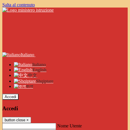
Salta al contenuto
Italiano
Italiano
English
中文
Shqiptare
বাংলা
Accedi
Accedi
button close
×
Nome Utente