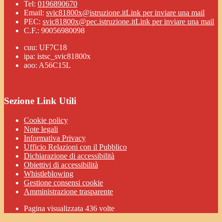
Tel:
0196890670
Email:
svic81800x@istruzione.it
Link per inviare una mail
PEC:
svic81800x@pec.istruzione.it
Link per inviare una mail
C.F.: 90056980098
cuu: UF7C18
ipa: istsc_svic81800x
aoo: A56C15L
Sezione Link Utili
Cookie policy
Note legali
Informativa Privacy
Ufficio Relazioni con il Pubblico
Dichiarazione di accessibilità
Obiettivi di accessibilità
Whistleblowing
Gestione consensi cookie
Amministrazione trasparente
Pagina visualizzata
436
volte