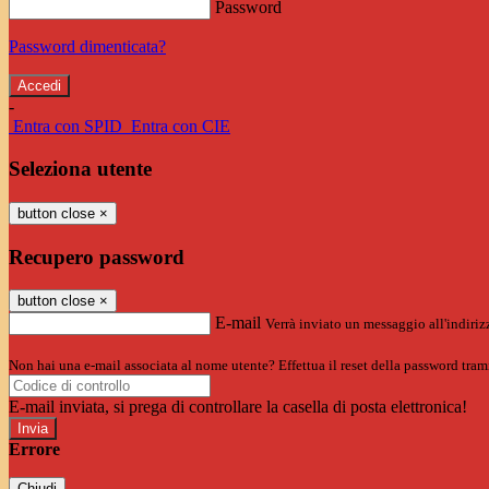
Password
Password dimenticata?
-
Entra con SPID
Entra con CIE
Seleziona utente
button close
×
Recupero password
button close
×
E-mail
Verrà inviato un messaggio all'indirizz
Non hai una e-mail associata al nome utente? Effettua il reset della password tram
E-mail inviata, si prega di controllare la casella di posta elettronica!
Errore
Chiudi