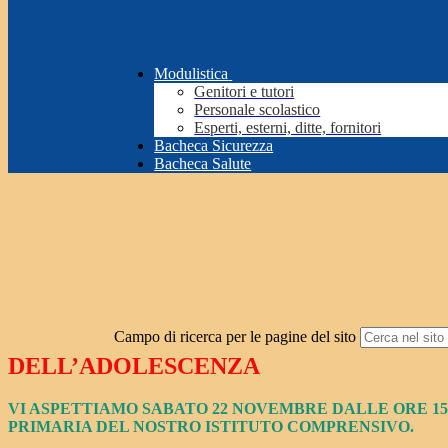
Modulistica
Genitori e tutori
Personale scolastico
Esperti, esterni, ditte, fornitori
Bacheca Sicurezza
Bacheca Salute
Campo di ricerca per le pagine del sito
DELL’ADOLESCENZA
VI ASPETTIAMO SABATO 22 NOVEMBRE DALLE ORE 15:
PRIMARIA DEL NOSTRO ISTITUTO COMPRENSIVO.