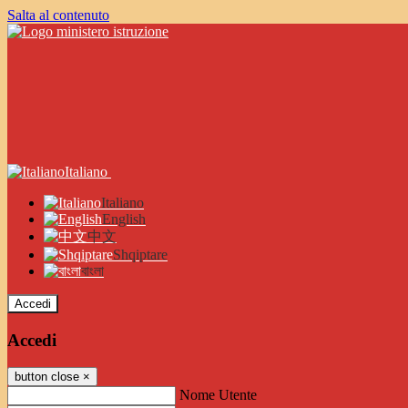
Salta al contenuto
Italiano
Italiano
English
中文
Shqiptare
বাংলা
Accedi
Accedi
button close
×
Nome Utente