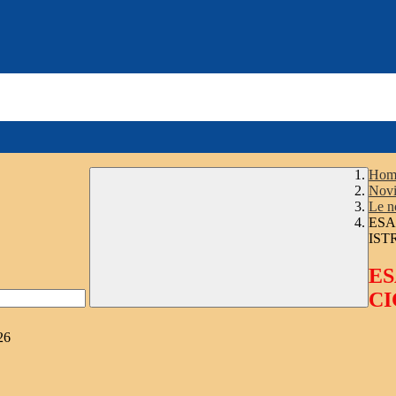
Hom
Novi
Le n
ESA
IST
ES
CI
26