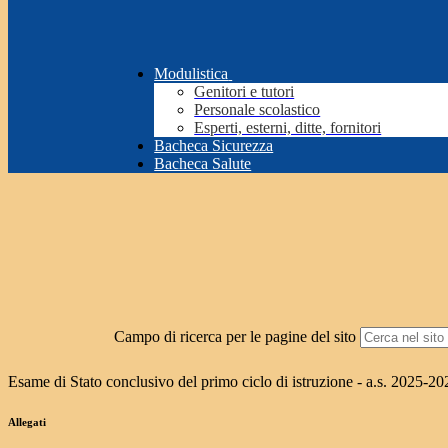
Modulistica
Genitori e tutori
Personale scolastico
Esperti, esterni, ditte, fornitori
Bacheca Sicurezza
Bacheca Salute
Campo di ricerca per le pagine del sito
Esame di Stato conclusivo del primo ciclo di istruzione - a.s. 2025-20
Allegati