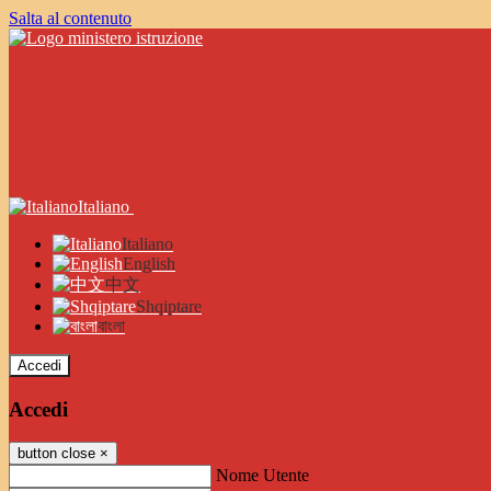
Salta al contenuto
Italiano
Italiano
English
中文
Shqiptare
বাংলা
Accedi
Accedi
button close
×
Nome Utente