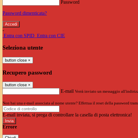
Password
Password dimenticata?
-
Entra con SPID
Entra con CIE
Seleziona utente
button close
×
Recupero password
button close
×
E-mail
Verrà inviato un messaggio all'indirizz
Non hai una e-mail associata al nome utente? Effettua il reset della password tram
E-mail inviata, si prega di controllare la casella di posta elettronica!
Errore
Chiudi