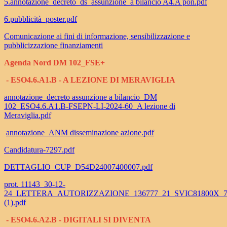
5.annotazione_decreto_ds_assunzione_a bilancio A4.A pon.pdf
6.pubblicità_poster.pdf
Comunicazione ai fini di informazione, sensibilizzazione e
pubblicizzazione finanziamenti
Agenda Nord DM 102_FSE+
- ESO4.6.A1.B - A LEZIONE DI MERAVIGLIA
annotazione_decreto assunzione a bilancio_DM
102_ESO4.6.A1.B-FSEPN-LI-2024-60_A lezione di
Meraviglia.pdf
annotazione_ANM disseminazione azione.pdf
Candidatura-7297.pdf
DETTAGLIO_CUP_D54D24007400007.pdf
prot. 11143_30-12-
24_LETTERA_AUTORIZZAZIONE_136777_21_SVIC81800X_7
(1).pdf
- ESO4.6.A2.B - DIGITALI SI DIVENTA