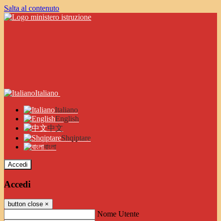
Salta al contenuto
Italiano
Italiano
English
中文
Shqiptare
বাংলা
Accedi
Accedi
button close
×
Nome Utente