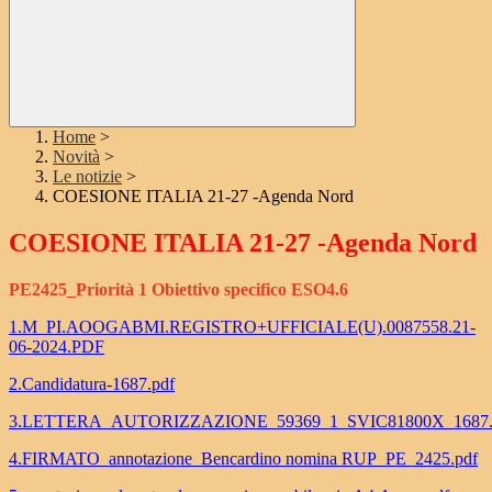
Home
>
Novità
>
Le notizie
>
COESIONE ITALIA 21-27 -Agenda Nord
COESIONE ITALIA 21-27 -Agenda Nord
PE2425_Priorità 1 Obiettivo specifico ESO4.6
1.M_PI.AOOGABMI.REGISTRO+UFFICIALE(U).0087558.21-
06-2024.PDF
2.Candidatura-1687.pdf
3.LETTERA_AUTORIZZAZIONE_59369_1_SVIC81800X_1687.
4.FIRMATO_annotazione_Bencardino nomina RUP_PE_2425.pdf