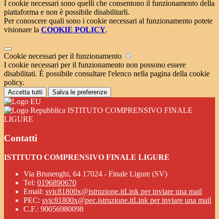
I cookie necessari sono quelli che consentono il funzionamento della
piattaforma e non è possibile disabilitarli.
Per conoscere quali sono i cookie necessari al funzionamento potete
visionare la
COOKIE POLICY
.
Cookie necessari per il funzionamento
I cookie necessari per il funzionamento non possono essere
disabilitati. È possibile consultare l'elenco nella pagina della cookie
policy.
Accetta tutti
Salva le preferenze
ISTITUTO COMPRENSIVO FINALE
LIGURE
Contatti
ISTITUTO COMPRENSIVO FINALE LIGURE
Via Brunenghi, 64 17024 - Finale Ligure (SV)
Tel:
0196890670
Email:
svic81800x@istruzione.it
Link per inviare una mail
PEC:
svic81800x@pec.istruzione.it
Link per inviare una mail
C.F.: 90056980098