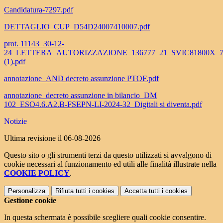
Candidatura-7297.pdf
DETTAGLIO_CUP_D54D24007410007.pdf
prot. 11143_30-12-
24_LETTERA_AUTORIZZAZIONE_136777_21_SVIC81800X_7
(1).pdf
annotazione_AND decreto assunzione PTOF.pdf
annotazione_decreto assunzione in bilancio_DM
102_ESO4.6.A2.B-FSEPN-LI-2024-32_Digitali si diventa.pdf
Notizie
Ultima revisione il 06-08-2026
Questo sito o gli strumenti terzi da questo utilizzati si avvalgono di
cookie necessari al funzionamento ed utili alle finalità illustrate nella
COOKIE POLICY
.
Personalizza
Rifiuta tutti
i cookies
Accetta tutti
i cookies
Gestione cookie
In questa schermata è possibile scegliere quali cookie consentire.