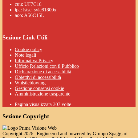
cuu: UF7C18
ipa: istsc_svic81800x
aoo: A56C15L
Sezione Link Utili
Cookie policy
Note legali
Informativa Privacy
Ufficio Relazioni con il Pubblico
Dichiarazione di accessibilità
Obiettivi di accessibilità
Whistleblowing
Gestione consensi cookie
Amministrazione trasparente
Pagina visualizzata
307
volte
Sezione Copyright
Copyright 2026 | Engineered and powered by Gruppo Spaggiari