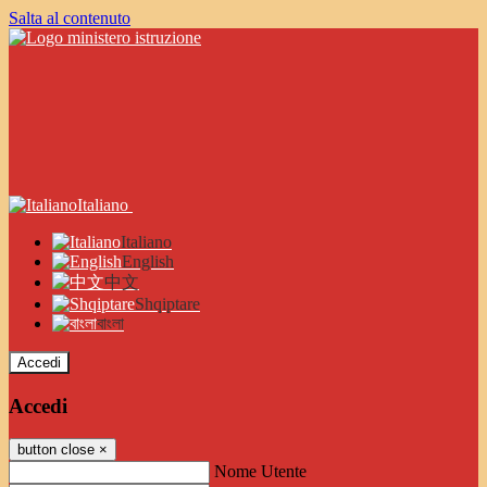
Salta al contenuto
Italiano
Italiano
English
中文
Shqiptare
বাংলা
Accedi
Accedi
button close
×
Nome Utente