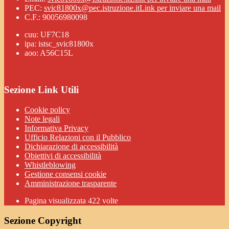
PEC:
svic81800x@pec.istruzione.it
Link per inviare una mail
C.F.: 90056980098
cuu: UF7C18
ipa: istsc_svic81800x
aoo: A56C15L
Sezione Link Utili
Cookie policy
Note legali
Informativa Privacy
Ufficio Relazioni con il Pubblico
Dichiarazione di accessibilità
Obiettivi di accessibilità
Whistleblowing
Gestione consensi cookie
Amministrazione trasparente
Pagina visualizzata
422
volte
Sezione Copyright