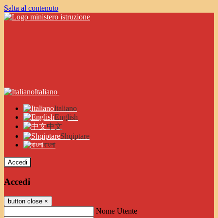
Salta al contenuto
Italiano
Italiano
English
中文
Shqiptare
বাংলা
Accedi
Accedi
button close
×
Nome Utente