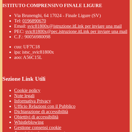
ISTITUTO COMPRENSIVO FINALE LIGURE
Via Brunenghi, 64 17024 - Finale Ligure (SV)
Tel:
0196890670
Email:
svic81800x@istruzione.it
Link per inviare una mail
PEC:
svic81800x@pec.istruzione.it
Link per inviare una mail
C.F.: 90056980098
cuu: UF7C18
ipa: istsc_svic81800x
aoo: A56C15L
Sezione Link Utili
Cookie policy
Note legali
Informativa Privacy
Ufficio Relazioni con il Pubblico
Dichiarazione di accessibilità
Obiettivi di accessibilità
Whistleblowing
Gestione consensi cookie