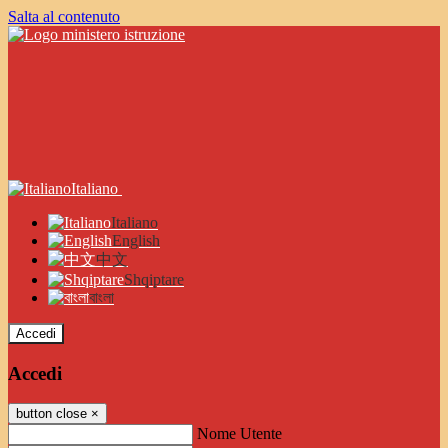
Salta al contenuto
Italiano
Italiano
English
中文
Shqiptare
বাংলা
Accedi
Accedi
button close
×
Nome Utente