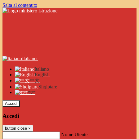
Salta al contenuto
Italiano
Italiano
English
中文
Shqiptare
বাংলা
Accedi
Accedi
button close
×
Nome Utente