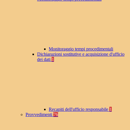
Monitoraggio tempi procedimentali
Dichiarazioni sostitutive e acquisizione d'ufficio
dei dati
1
Recapiti dell'ufficio responsabile
1
Provvedimenti
76